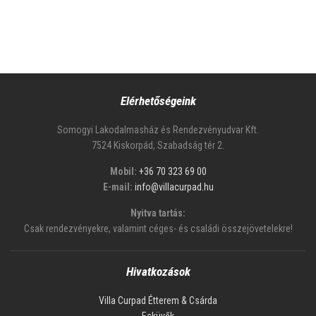
Elérhetőségeink
Somogyi Lakodalmasház és Rendezvényudvar Kft.
7524 Kiskorpád, Szabadság tér 2.
Mobil:
+36 70 323 69 00
E-mail:
info@villacurpad.hu
Nyitva tartás:
Csak rendezvényekre, valamint céges- és családi összejövetelekre!
Hivatkozások
Villa Curpad Étterem & Csárda
Esküvők