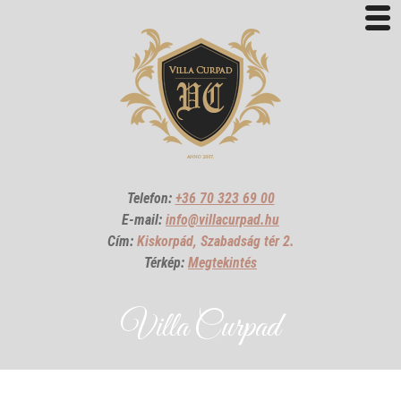
Telefon:
+36 70 323 69 00
E-mail:
info@villacurpad.hu
Cím:
Kiskorpád, Szabadság tér 2.
Térkép:
Megtekintés
Villa Curpad