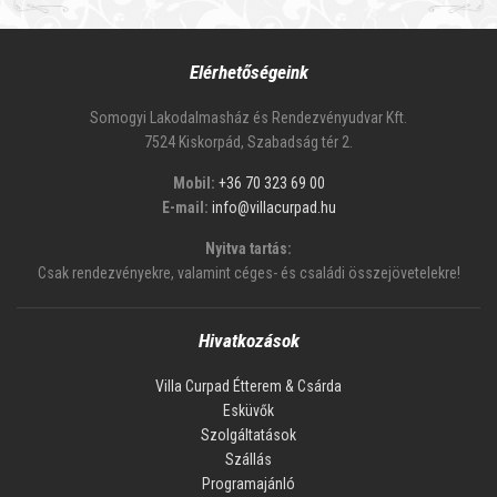
Elérhetőségeink
Somogyi Lakodalmasház és Rendezvényudvar Kft.
7524 Kiskorpád, Szabadság tér 2.
Mobil:
+36 70 323 69 00
E-mail:
info@villacurpad.hu
Nyitva tartás:
Csak rendezvényekre, valamint céges- és családi összejövetelekre!
Hivatkozások
Villa Curpad Étterem & Csárda
Esküvők
Szolgáltatások
Szállás
Programajánló