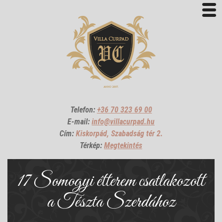
Telefon:
+36 70 323 69 00
E-mail:
info@villacurpad.hu
Cím:
Kiskorpád, Szabadság tér 2.
Térkép:
Megtekintés
17 Somogyi étterem csatlakozott
a Tészta Szerdához