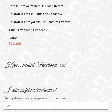
Barcs:
Boróka Étterem, Csillag Étterem
Balatonszemes:
Kistücsök Vendéglő
Balatonszentgyörgy:
Piki Centrum Étterem
Tab:
Százlépcsős Vendéglő
Forrás:
SONLINE
Kövess minket Facebook-on!
Iratkozz fel hírlevelünkre!
Értesülj elsőként rendezvényeinkről, programjainkról!